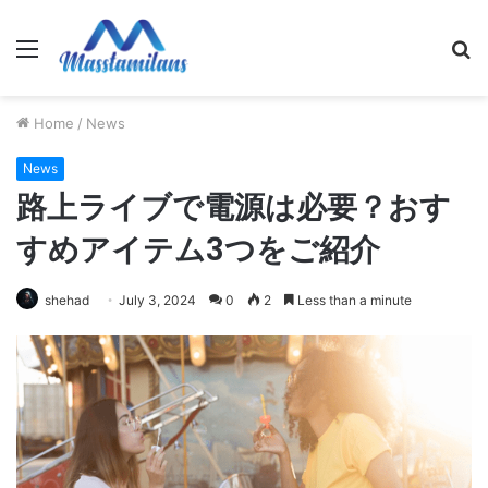
Menu
S
fo
Home
/
News
News
路上ライブで電源は必要？おす
すめアイテム3つをご紹介
shehad
July 3, 2024
0
2
Less than a minute