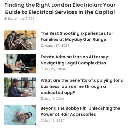
Finding the Right London Electrician: Your
Guide to Electrical Services in the Capital
September 7, 2024
The Best Shooting Experiences for
Families at Mayday Gun Range
August 30, 2024
Estate Administration Attorney:
Navigating Legal Complexities
July 25, 2024
What are the benefits of applying for a
business loan online through a
dedicated app?
July 17, 2024
Beyond the Bobby Pin: Unleashing the
Power of Hair Accessories
July 12, 2024